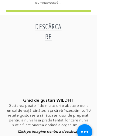
dumneavoastră...
DESCĂRCA
RE
Ghid de gustări WILDFIT
Gustarea poate fi de multe ori o abatere de la
un stil de viață sănătos, așa că vă înzestrăm cu 10
rețete gustoase și sănătoase, ușor de preparat,
pentru a nu vă lăsa pradă tentațiilor care nu vă
susțin funcționarea optimă a organismului!
Click pe imagine pentru a descărca..