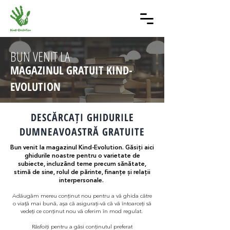
BUN VENIT LA
MAGAZINUL GRATUIT KIND-
EVOLUTION
DESCĂRCAȚI GHIDURILE
DUMNEAVOASTRĂ GRATUITE
Bun venit la magazinul Kind-Evolution.
Găsiți aici
ghidurile noastre pentru o varietate de
subiecte, incluzând teme precum sănătate,
stimă de sine, rolul de părinte, finanțe și relații
interpersonale.
Adăugăm mereu conținut nou pentru a vă ghida către
o viață mai bună, așa că asigurați-vă că vă întoarceți să
vedeți ce conținut nou vă oferim în mod regulat.
Răsfoiți pentru a găsi conținutul preferat